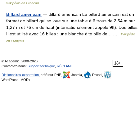
Wikipédia en Français
Billard americain
— Billard américain Le billard américain est un
format de billard qui se joue sur une table à 6 trous de 2,54 m sur
1,27 m et 76 cm de haut (internationalement appelé 9ft). Des billes
Il est utilisé avec 16 billes : une blanche dite bille de… …
Wikipédia
en Français
© Academic, 2000-2026
18+
Contactez-nous:
Support technique
,
RÉCLAME
Dictionnaires exportation
, créé sur PHP,
Joomla,
Drupal,
WordPress, MODx.