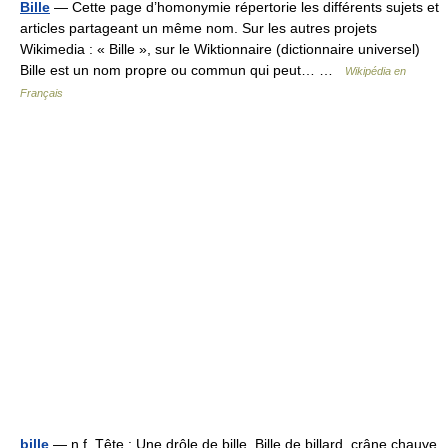
Bille
— Cette page d’homonymie répertorie les différents sujets et
articles partageant un même nom. Sur les autres projets
Wikimedia : « Bille », sur le Wiktionnaire (dictionnaire universel)
Bille est un nom propre ou commun qui peut… …
Wikipédia en
Français
bille
— n.f. Tête : Une drôle de bille. Bille de billard, crâne chauve.