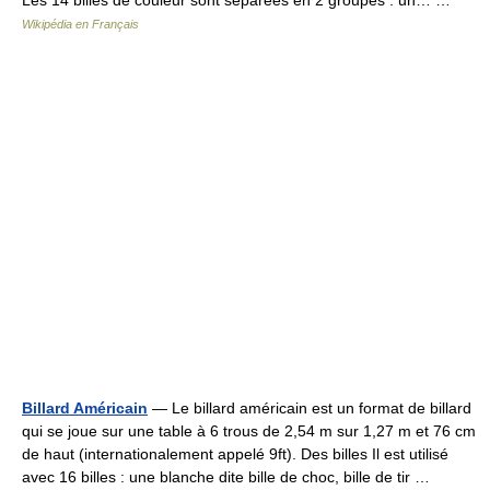
Les 14 billes de couleur sont séparées en 2 groupes : un… …
Wikipédia en Français
Billard Américain
— Le billard américain est un format de billard
qui se joue sur une table à 6 trous de 2,54 m sur 1,27 m et 76 cm
de haut (internationalement appelé 9ft). Des billes Il est utilisé
avec 16 billes : une blanche dite bille de choc, bille de tir …