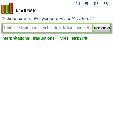
RU
EN
DE
ES
fr-academic.com
Dictionnaires et Encyclopédies sur 'Academic'
Recherche!
interprétations
traductions
livres
Игры ⚽