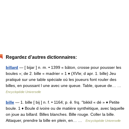
Regardez d'autres dictionnaires:
billard
— [ bijar ] n. m. • 1399 « bâton, crosse pour pousser les
boules »; de 2. bille « madrier » 1 ♦ (XVIe; d apr. 1. bille) Jeu
pratiqué sur une table spéciale où les joueurs font rouler des
billes, en poussant l une avec une queue. Table, queue de… …
Encyclopédie Universelle
bille
— 1. bille [ bij ] n. f. • 1164; p. ê. frq. °bikkil « dé » ♦ Petite
boule. 1 ♦ Boule d ivoire ou de matière synthétique, avec laquelle
on joue au billard. Billes blanches. Bille rouge. Coller la bille.
Attaquer, prendre la bille en plein, en… …
Encyclopédie Universelle