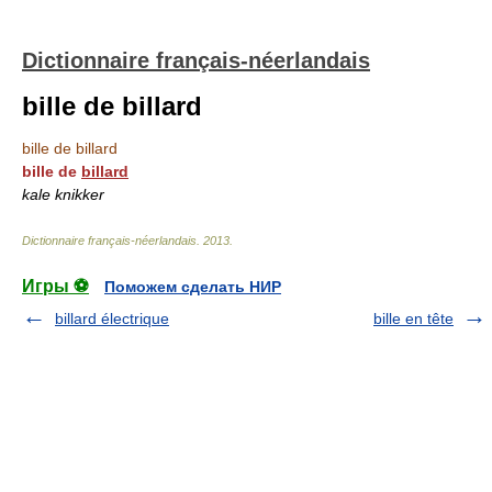
Dictionnaire français-néerlandais
bille de billard
bille de billard
bille de
billard
kale knikker
Dictionnaire français-néerlandais
.
2013
.
Игры ⚽
Поможем сделать НИР
billard électrique
bille en tête